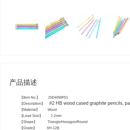
产品描述
【
Item No.
】
JSD40WP01
#2 HB wood cased graphite pencils, pas
【
Description
】
【
Material
】
Wood
【
Lead Size
】
2.2mm
【
Shape
】
Triangle/
H
exagon/
R
ound
【
Grade
】
6H-12B