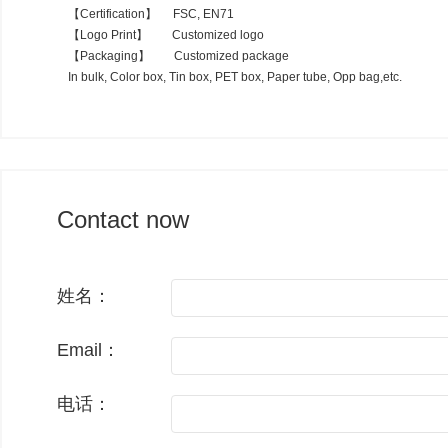
【
Certification
】
FSC, EN71
【
Logo Print
】
Customized logo
【
Packaging
】
Customized package
In bulk, Color box, Tin box, PET box, Paper tube, Opp bag,etc.
Contact now
姓名：
Email：
电话：