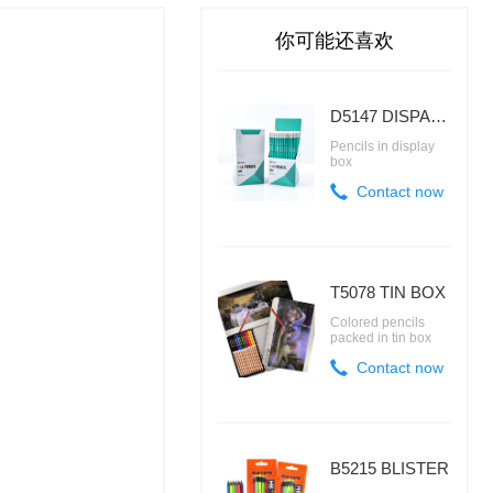
你可能还喜欢
D5147 DISPALY BOX
Pencils in display
box
Contact now
T5078 TIN BOX
Colored pencils
packed in tin box
Contact now
B5215 BLISTER