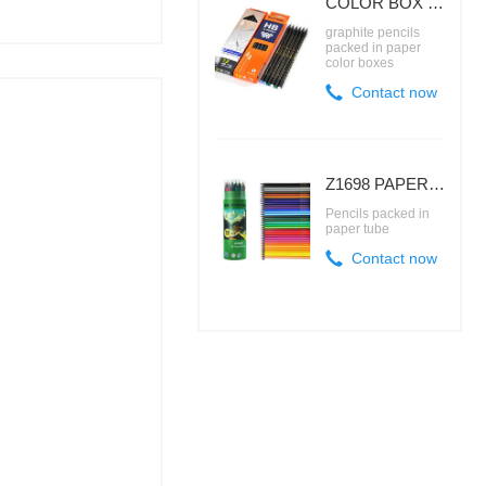
COLOR BOX FOR GRAPHITE PENCILS
graphite pencils
packed in paper
color boxes
Contact now
Z1698 PAPER TUBE
Pencils packed in
paper tube
Contact now