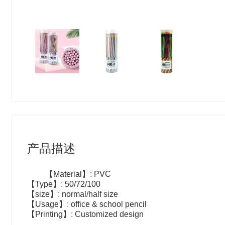
产品描述
【Material】: PVC
【Type】: 50/72/100
【size】: normal/half size
【Usage】: office & school pencil
【Printing】: Customized design