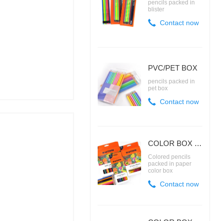
pencils packed in
blister
Contact now
PVC/PET BOX
pencils packed in
pet box
Contact now
COLOR BOX FOR COLORED PENCILS
Colored pencils
packed in paper
color box
Contact now